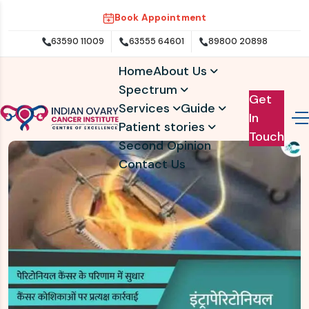
Book Appointment
63590 11009
63555 64601
89800 20898
Home
About Us
Spectrum
Get
Services
Guide
In
Patient stories
Touch
Second Opinion
Contact Us