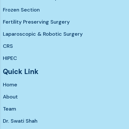
Frozen Section
Fertility Preserving Surgery
Laparoscopic & Robotic Surgery
CRS
HIPEC
Chemotherapy without hairloss
Quick Link
Immunotherapy & Targeted Therapy
Home
Support services
About
Team
Dr. Swati Shah