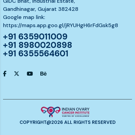
GIDC Bhat, Industrial Estate,
Gandhinagar, Gujarat 382428
Google map link:
https://maps.app.goo.gl/jRYUHgH6rFdGsk5g8
+91 6359011009
+91 8980020898
+91 6355564601
COPYRIGHT@2026 ALL RIGHTS RESERVED